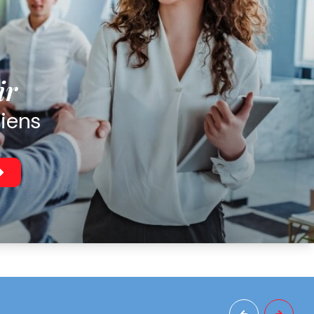
ir
biens