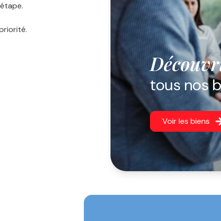
étape.
riorité.
Découvr
tous nos 
Voir les biens